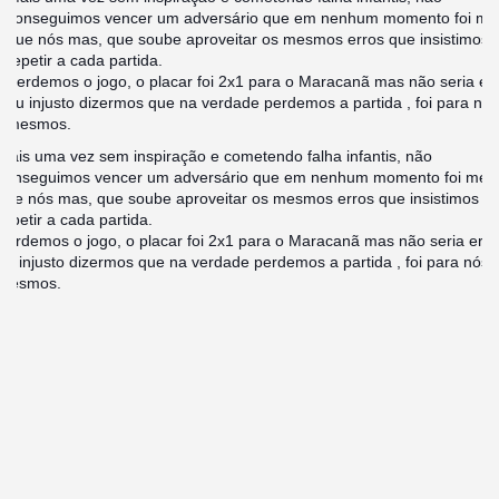
conseguimos vencer um adversário que em nenhum momento foi me
que nós mas, que soube aproveitar os mesmos erros que insistimos
repetir a cada partida.
Perdemos o jogo, o placar foi 2x1 para o Maracanã mas não seria er
ou injusto dizermos que na verdade perdemos a partida , foi para nós
mesmos.
Mais uma vez sem inspiração e cometendo falha infantis, não
conseguimos vencer um adversário que em nenhum momento foi melh
que nós mas, que soube aproveitar os mesmos erros que insistimos e
repetir a cada partida.
Perdemos o jogo, o placar foi 2x1 para o Maracanã mas não seria erra
ou injusto dizermos que na verdade perdemos a partida , foi para nós
mesmos.