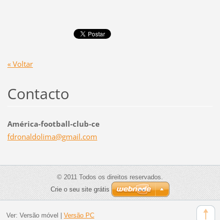
« Voltar
Contacto
América-football-club-ce
fdronald
olima@gm
ail.com
© 2011 Todos os direitos reservados.
Crie o seu site grátis
Ver:
Versão móvel
|
Versão PC