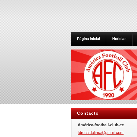
Página inicial
Noticias
Contacto
América-football-club-ce
fdronald
olima@gm
ail.com