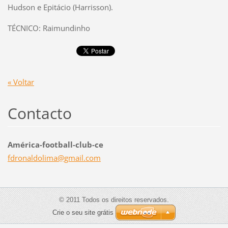
Hudson e Epitácio (Harrisson).
TÉCNICO: Raimundinho
« Voltar
Contacto
América-football-club-ce
fdronald
olima@gm
ail.com
© 2011 Todos os direitos reservados.
Crie o seu site grátis